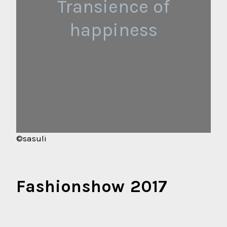
Transience of
happiness
©sasuli
Fashionshow 2017