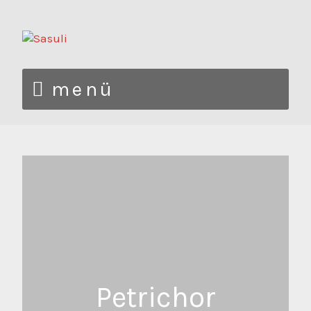
menü
Petrichor