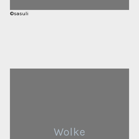
©sasuli
Wolke